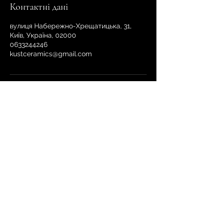
Контактні дані
вулиця Набережно-Хрещатицька, 31,
Київ, Україна, 02000
0633244246
kustceramics@gmail.com
Студія KUSTceramic Київ Поділ
Набережно-Хрещатицька 31
(Вхід зі Спаська 36/31)
kustceramics@gmail.com
+380633244246
(Вт - Нд з 12:00 до