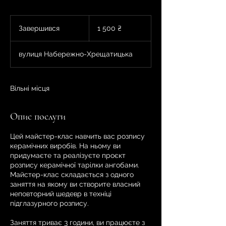
1 500
українських
Завершився
З
1 500 ₴
гривень
а
в
вулиця Набережно-Хрещатицька
е
р
ш
и
Вільні місця
в
с
Опис послуги
я
Цей майстер-клас навчить вас розпису
керамічних виробів. На ньому ви
придумаєте та реалізуєте проєкт
розпису керамічної тарілки ангобами.
Майстер-клас складається з одного
заняття на якому ви створите власний
неповторний шедевр в техніці
підглазурного розпису.
Заняття триває 3 години, ви працюєте з