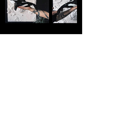
Контактні дані
вулиця Набережно-Хрещатицька, 31,
Київ, Ukraine, 02000
0633244246
kustceramics@gmail.com
Студія KUSTceramic Київ Поділ
Набережно-Хрещатицька 31
(Вхід зі Спаська 36/31)