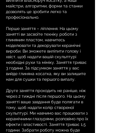
виліпити власноруч косатку, а наші
майстри, алгоритми, форми та станки
дозволять це зробити легко та
професіонально.
Перше заняття – ліплення. На цьому
занятті ви засвоїте техніку роботи з
глиняним пластом, навчитесь
моделювати та декорувати керамічні
вироби. Ви зможете виліпити голову і
хвіст, щоб надати вашій скульптурі
необхідні рухи та міміку. Заняття триває
3 години. За підсумком заняття у вас
вийде глиняна косатка, яку ви залишите
нам для сушки та першого випалу.
Друге заняття проходить не раніше, ніж
через 2 тиждні після першого. На цьому
занятті ваше завдання буде полягати в
тому, щоб надати колір створеної
скульптурі. Ми навчимо вас працювати з
керамічними глазурями, розповімо про їх
ефекти і властивості. Заняття триває 1,5
години. Забрати роботу можна буде