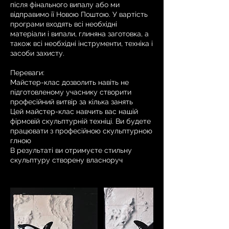
після фінального випалу або ми
відправимо її Новою Поштою. У вартість
програми входять всі необхідні
матеріали і випали, глиняна заготовка, а
також всі необхідні інструменти, техніка і
засоби захисту.
Переваги:
Майстер-клас дозволить навіть не
підготовленому учаснику створити
професійний витвір за кілька занять
Цей майстер-клас навчить вас нашій
фірмовій скульптурній техніці. Ви будете
працювати з професійною скульптурною
глною
В результаті ви отримуєте стильну
скульптуру створену власноруч