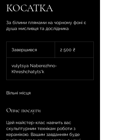
КОСАТКА
За білими плямами на чорному фоні є
душа мисливця та дослідника
2 500
українських
Завершився
З
2 500 ₴
гривень
а
в
vulytsya Naberezhno-
е
Khreshchatyts'k
р
ш
и
в
Вільні місця
с
я
Опис послуги
Цей майстер-клас навчить вас
скульптурним технікам роботи з
керамікою. Вашим завданням буде