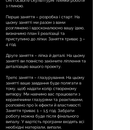
см) і освоїте скульптурні техніки роботи
з глиною.
Перше заняття – розробка і старт. На
цьому занятті ми разом з вами
розглянемо і вдосконалюємо вашу ідею,
визначимо план її реалізації та
приступимо до ліпки. Заняття триває 3 –
4 год.
Друге заняття – ліпка й деталі. На цьому
занятті ви повністю закінчите ліплення та
деталізацію вашого проекту.
Третє заняття – глазурування. На цьому
занятті ваше завдання буде полягати в
тому, щоб надати колір створеному
витвору. Ми навчимо вас працювати з
керамічними глазурями та реактивами,
розповімо про їх ефекти й властивості.
Заняття триває 1 – 1,5 год. Забрати
роботу можна буде після фінального
випалу. У вартість програми входять всі
необхідні матеріали, випали,