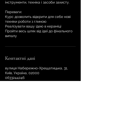
інструменти, техніка і засоби захисту.
Переваги:
Курс дозволить відкрити для себе нові
техніки роботи з глиною
Реалізувати вашу ідею в кераміці
Пройти весь шлях від ідеї до фінального
випалу
Контактні дані
вулиця Набережно-Хрещатицька, 31,
Київ, Україна, 02000
0633244246
kustceramics@gmail.com