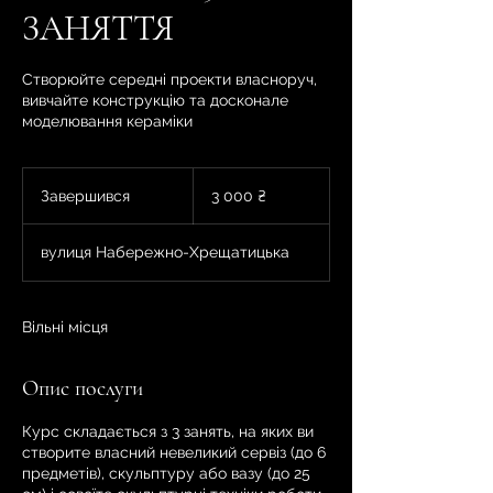
ЗАНЯТТЯ
Створюйте середні проекти власноруч,
вивчайте конструкцію та досконале
моделювання кераміки
3 000
українських
Завершився
З
3 000 ₴
гривень
а
в
вулиця Набережно-Хрещатицька
е
р
ш
и
Вільні місця
в
с
Опис послуги
я
Курс складається з 3 занять, на яких ви
створите власний невеликий сервіз (до 6
предметів), скульптуру або вазу (до 25