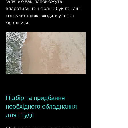
задачею вам допоможуть
впоратись наш франч-бук та наші
консультації які входять у пакет
франшизи.
Підбір та придбання
необхідного обладнання
для студії