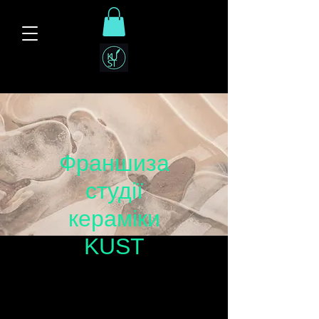
Франшиза
студії
кераміки
KUST